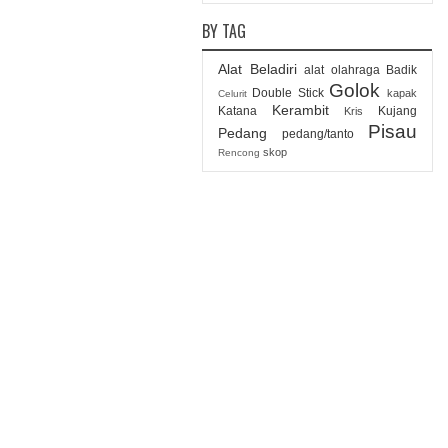
BY TAG
Alat Beladiri
alat olahraga
Badik
Golok
Double Stick
kapak
Celurit
Kerambit
Katana
Kujang
Kris
Pisau
Pedang
pedang/tanto
skop
Rencong