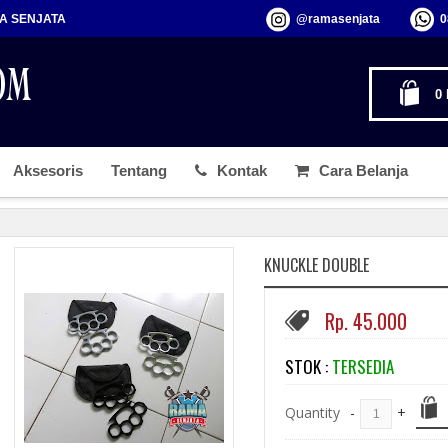
MA SENJATA
@ramasenjata
0
0
Aksesoris
Tentang
Kontak
Cara Belanja
KNUCKLE DOUBLE
Rp. 45.000
STOK :
TERSEDIA
Quantity
-
+