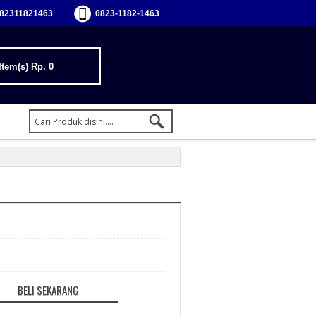
82311821463
0823-1182-1463
Item(s)
Rp. 0
BELI SEKARANG