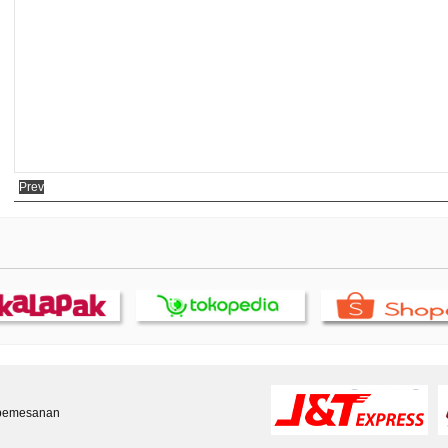
Prev
 pemesanan