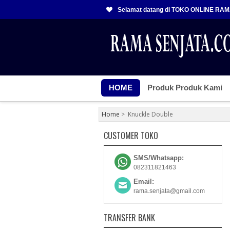
Selamat datang di TOKO ONLINE RA
HOME
Produk Produk Kami
Home
>
Knuckle Double
CUSTOMER TOKO
SMS/Whatsapp:
082311821463
Email:
rama.senjata@gmail.com
TRANSFER BANK