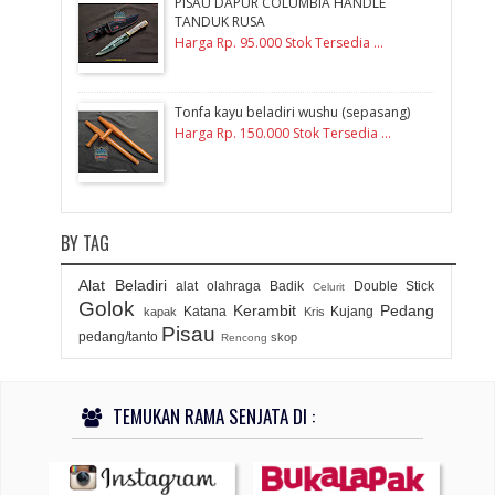
PISAU DAPUR COLUMBIA HANDLE
TANDUK RUSA
Harga Rp. 95.000 Stok Tersedia ...
Tonfa kayu beladiri wushu (sepasang)
Harga Rp. 150.000 Stok Tersedia ...
BY TAG
Alat Beladiri
alat olahraga
Badik
Double Stick
Celurit
Golok
Kerambit
Pedang
Katana
Kujang
kapak
Kris
Pisau
pedang/tanto
skop
Rencong
TEMUKAN RAMA SENJATA DI :