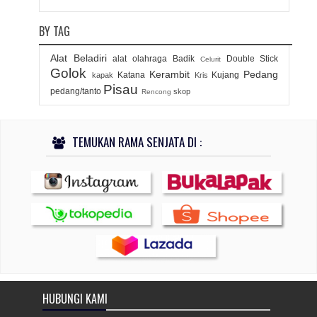
BY TAG
Alat Beladiri
alat olahraga
Badik
Double Stick
Celurit
Golok
Kerambit
Pedang
Katana
Kujang
kapak
Kris
Pisau
pedang/tanto
skop
Rencong
TEMUKAN RAMA SENJATA DI :
HUBUNGI KAMI