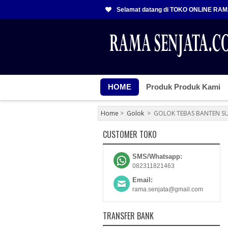
Selamat datang di TOKO ONLINE RA
HOME
Produk Produk Kami
Home
>
Golok
>
GOLOK TEBAS BANTEN S
CUSTOMER TOKO
SMS/Whatsapp:
082311821463
Email:
rama.senjata@gmail.com
TRANSFER BANK