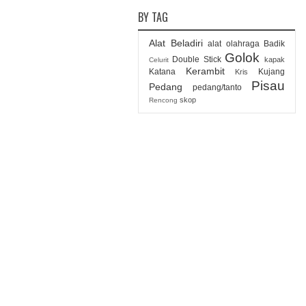
BY TAG
Alat Beladiri
alat olahraga
Badik
Golok
Double Stick
kapak
Celurit
Kerambit
Katana
Kujang
Kris
Pisau
Pedang
pedang/tanto
skop
Rencong