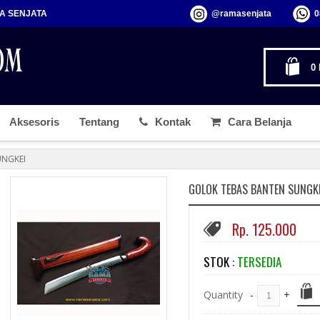
MA SENJATA
@ramasenjata
0
0
Aksesoris
Tentang
Kontak
Cara Belanja
UNGKEI
GOLOK TEBAS BANTEN SUNGK
Rp. 125.000
STOK :
TERSEDIA
Quantity
-
+