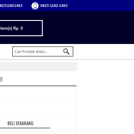
82311821463
0823-1182-1463
Item(s)
Rp. 0
EI
BELI SEKARANG