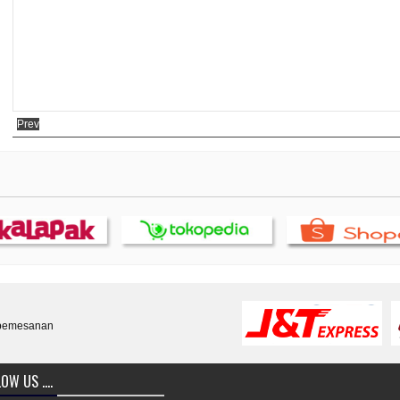
Prev
 pemesanan
OW US ....