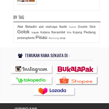
BY TAG
Alat Beladiri
alat olahraga
Badik
Double Stick
Celurit
Golok
Kerambit
Pedang
Katana
Kujang
kapak
Kris
Pisau
pedang/tanto
skop
Rencong
TEMUKAN RAMA SENJATA DI :