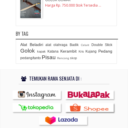
Harga Rp. 750.000 Stok Tersedia ...
BY TAG
Alat Beladiri
alat olahraga
Badik
Double Stick
Celurit
Golok
Kerambit
Pedang
Katana
Kujang
kapak
Kris
Pisau
pedang/tanto
skop
Rencong
TEMUKAN RAMA SENJATA DI :