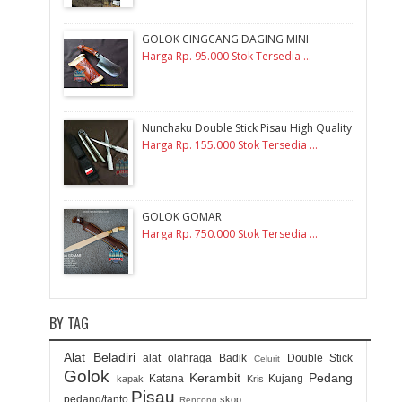
GOLOK CINGCANG DAGING MINI
Harga Rp. 95.000 Stok Tersedia ...
Nunchaku Double Stick Pisau High Quality
Harga Rp. 155.000 Stok Tersedia ...
GOLOK GOMAR
Harga Rp. 750.000 Stok Tersedia ...
BY TAG
Alat Beladiri
alat olahraga
Badik
Double Stick
Celurit
Golok
Kerambit
Pedang
Katana
Kujang
kapak
Kris
Pisau
pedang/tanto
skop
Rencong