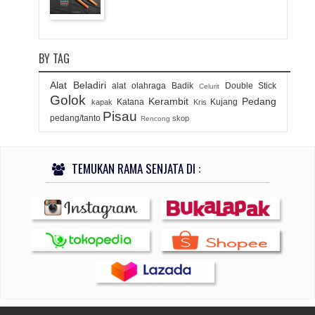
BY TAG
Alat Beladiri
alat olahraga
Badik
Double Stick
Celurit
Golok
Kerambit
Pedang
Katana
Kujang
kapak
Kris
Pisau
pedang/tanto
skop
Rencong
TEMUKAN RAMA SENJATA DI :