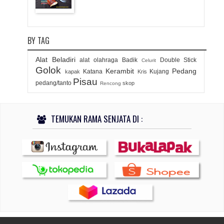
BY TAG
Alat Beladiri
alat olahraga
Badik
Double Stick
Celurit
Golok
Kerambit
Pedang
Katana
Kujang
kapak
Kris
Pisau
pedang/tanto
skop
Rencong
TEMUKAN RAMA SENJATA DI :