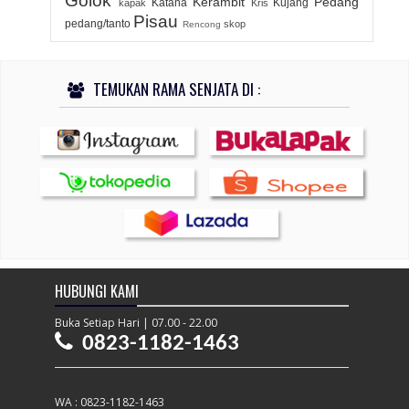
Golok
Kerambit
Pedang
Katana
Kujang
kapak
Kris
Pisau
pedang/tanto
skop
Rencong
TEMUKAN RAMA SENJATA DI :
HUBUNGI KAMI
Buka Setiap Hari | 07.00 - 22.00
0823-1182-1463
WA : 0823-1182-1463