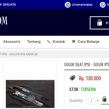
MA SENJATA
@ramasenjata
0
0
Aksesoris
Tentang
Kontak
Cara Belanja
 IPSI - GOLOK IPSI ANAK SD
GOLOK SILAT IPSI - GOLOK IP
Rp. 130.000
STOK :
TERSEDIA
Quantity
-
+