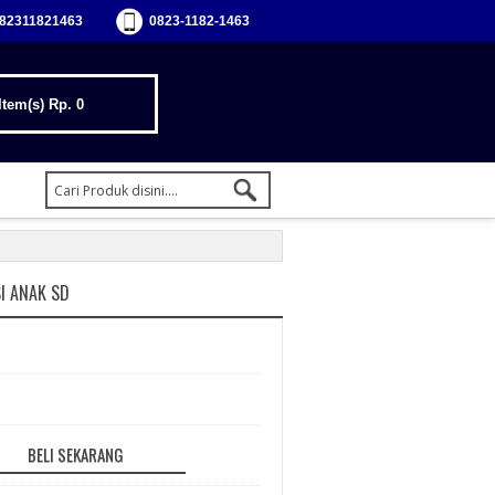
82311821463
0823-1182-1463
Item(s)
Rp. 0
SI ANAK SD
BELI SEKARANG