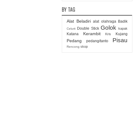
BY TAG
Alat Beladiri
alat olahraga
Badik
Golok
Double Stick
kapak
Celurit
Kerambit
Katana
Kujang
Kris
Pisau
Pedang
pedang/tanto
skop
Rencong