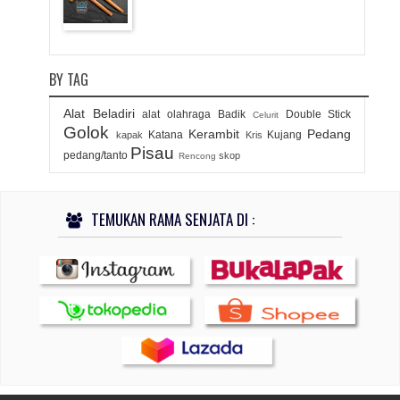
BY TAG
Alat Beladiri
alat olahraga
Badik
Double Stick
Celurit
Golok
Kerambit
Pedang
Katana
Kujang
kapak
Kris
Pisau
pedang/tanto
skop
Rencong
TEMUKAN RAMA SENJATA DI :