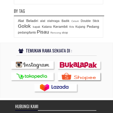
BY TAG
Alat Beladiri
alat olahraga
Badik
Double Stick
Celurit
Golok
Kerambit
Pedang
Katana
Kujang
kapak
Kris
Pisau
pedang/tanto
skop
Rencong
TEMUKAN RAMA SENJATA DI :
HUBUNGI KAMI