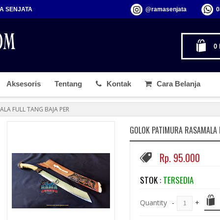
MA SENJATA
@ramasenjata
0
0
Aksesoris
Tentang
Kontak
Cara Belanja
LA FULL TANG BAJA PER
GOLOK PATIMURA RASAMALA F
Rp. 95.000
STOK :
TERSEDIA
Quantity
-
+