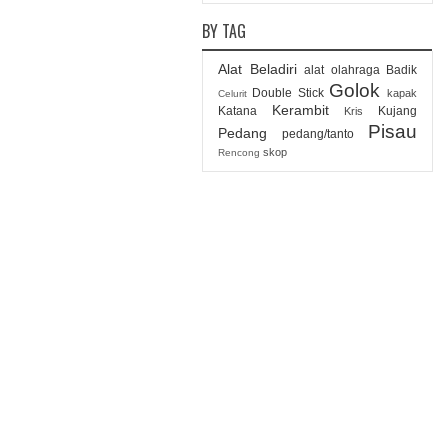
BY TAG
Alat Beladiri
alat olahraga
Badik
Golok
Double Stick
kapak
Celurit
Kerambit
Katana
Kujang
Kris
Pisau
Pedang
pedang/tanto
skop
Rencong