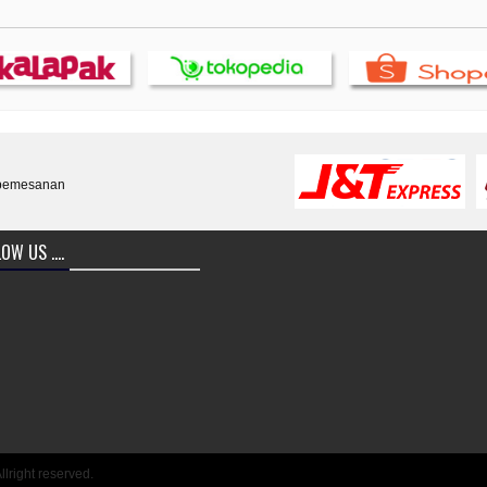
 pemesanan
OW US ....
llright reserved.