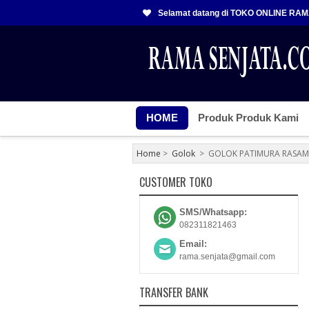
Selamat datang di TOKO ONLINE RA
HOME
Produk Produk Kami
Home
>
Golok
>
GOLOK PATIMURA RASAMA
CUSTOMER TOKO
SMS/Whatsapp:
082311821463
Email:
rama.senjata@gmail.com
TRANSFER BANK