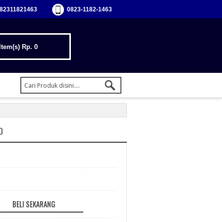
82311821463
0823-1182-1463
Item(s)
Rp. 0
O
BELI SEKARANG