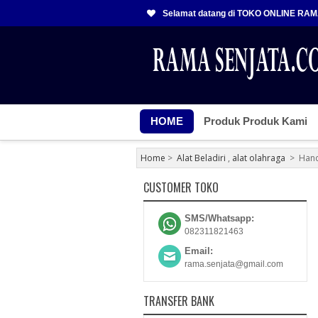
Selamat datang di TOKO ONLINE RA
HOME
Produk Produk Kami
Home
>
Alat Beladiri
,
alat olahraga
>
Han
CUSTOMER TOKO
SMS/Whatsapp:
082311821463
Email:
rama.senjata@gmail.com
TRANSFER BANK