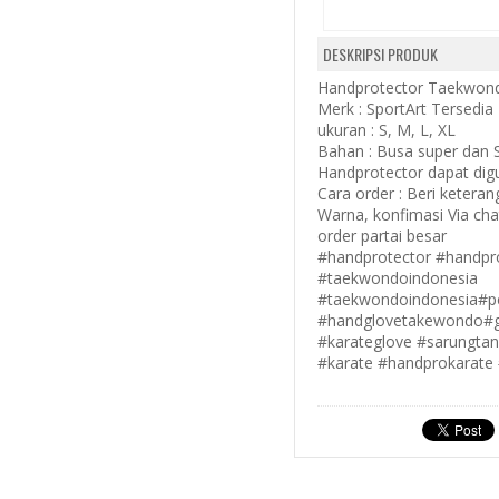
DESKRIPSI PRODUK
Handprotector Taekwon
Merk : SportArt Tersedia
ukuran : S, M, L, XL
Bahan : Busa super dan 
Handprotector dapat digu
Cara order : Beri ketera
Warna, konfimasi Via ch
order partai besar
#handprotector #handpr
#taekwondoindonesia
#taekwondoindonesia#p
#handglovetakewondo#g
#karateglove #sarungtan
#karate #handprokarate