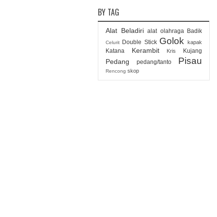
BY TAG
Alat Beladiri
alat olahraga
Badik
Golok
Double Stick
kapak
Celurit
Kerambit
Katana
Kujang
Kris
Pisau
Pedang
pedang/tanto
skop
Rencong