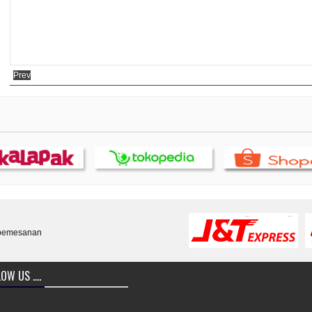
Prev
 pemesanan
OW US ....