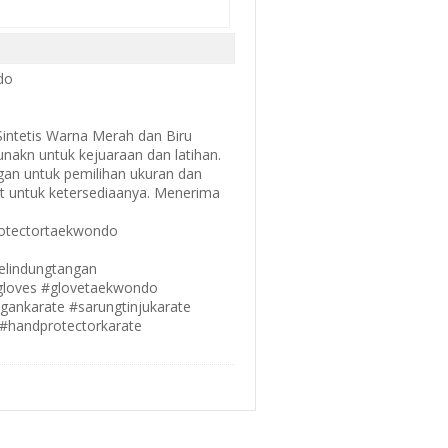
do
Sintetis Warna Merah dan Biru
nakn untuk kejuaraan dan latihan.
ngan untuk pemilihan ukuran dan
at untuk ketersediaanya. Menerima
otectortaekwondo
elindungtangan
loves #glovetaekwondo
gankarate #sarungtinjukarate
 #handprotectorkarate