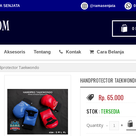
MA SENJATA
@ramasenjata
0
0
Aksesoris
Tentang
Kontak
Cara Belanja
dprotector Taekwondo
HANDPROTECTOR TAEKWOND
Rp. 65.000
STOK :
TERSEDIA
Quantity
-
+