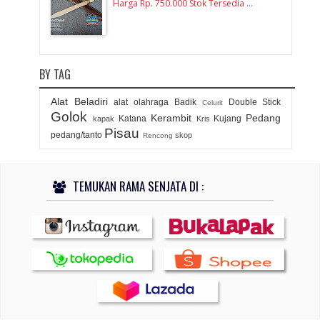
Harga Rp. 750.000 Stok Tersedia ...
BY TAG
Alat Beladiri
alat olahraga
Badik
Double Stick
Celurit
Golok
Kerambit
Pedang
Katana
Kujang
kapak
Kris
Pisau
pedang/tanto
skop
Rencong
TEMUKAN RAMA SENJATA DI :