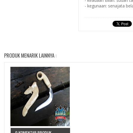
- keadaan Bilah: sudah t
- kegunaan: senajata bela
PRODUK MENARIK LAINNYA :
0 KOMENTAR PRODUK