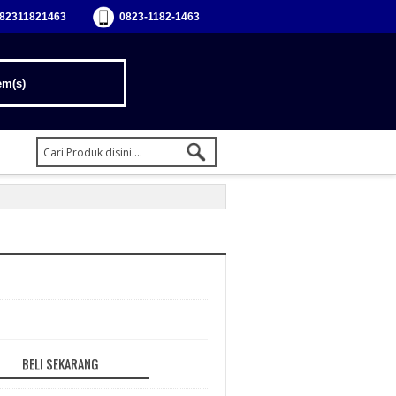
82311821463
0823-1182-1463
em(s)
BELI SEKARANG