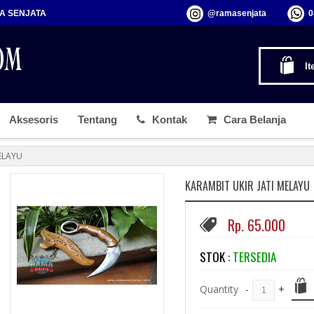
MA SENJATA
@ramasenjata
0
It
Aksesoris
Tentang
Kontak
Cara Belanja
ELAYU
KARAMBIT UKIR JATI MELAYU
Rp. 65.000
STOK :
TERSEDIA
Quantity
-
+