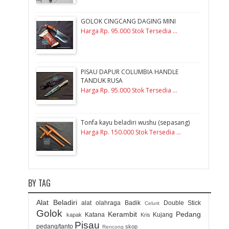
GOLOK CINGCANG DAGING MINI
Harga Rp. 95.000 Stok Tersedia ...
PISAU DAPUR COLUMBIA HANDLE
TANDUK RUSA
Harga Rp. 95.000 Stok Tersedia ...
Tonfa kayu beladiri wushu (sepasang)
Harga Rp. 150.000 Stok Tersedia ...
BY TAG
Alat Beladiri
alat olahraga
Badik
Double Stick
Celurit
Golok
Kerambit
Pedang
Katana
Kujang
kapak
Kris
Pisau
pedang/tanto
skop
Rencong