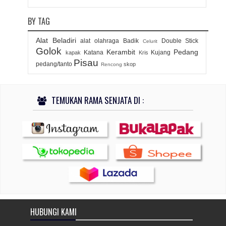
BY TAG
Alat Beladiri
alat olahraga
Badik
Double Stick
Celurit
Golok
Kerambit
Pedang
Katana
Kujang
kapak
Kris
Pisau
pedang/tanto
skop
Rencong
TEMUKAN RAMA SENJATA DI :
HUBUNGI KAMI