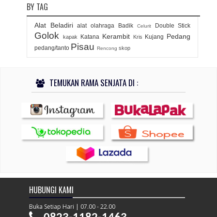
BY TAG
Alat Beladiri
alat olahraga
Badik
Double Stick
Celurit
Golok
Kerambit
Pedang
Katana
Kujang
kapak
Kris
Pisau
pedang/tanto
skop
Rencong
TEMUKAN RAMA SENJATA DI :
HUBUNGI KAMI
Buka Setiap Hari | 07.00 - 22.00