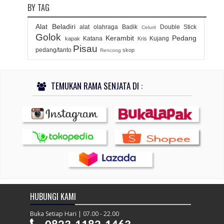
BY TAG
Alat Beladiri
alat olahraga
Badik
Double Stick
Celurit
Golok
Kerambit
Pedang
Katana
Kujang
kapak
Kris
Pisau
pedang/tanto
skop
Rencong
TEMUKAN RAMA SENJATA DI :
HUBUNGI KAMI
Buka Setiap Hari | 07.00 - 22.00