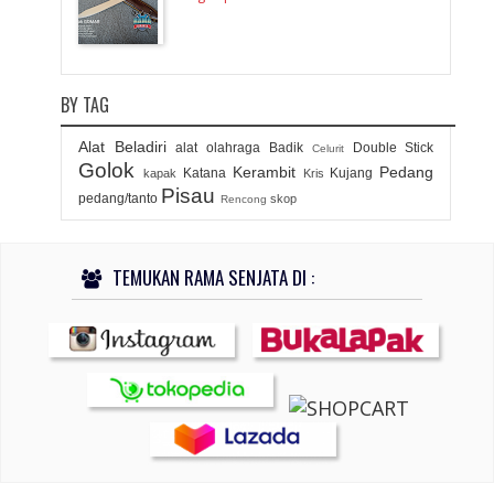
BY TAG
Alat Beladiri
alat olahraga
Badik
Double Stick
Celurit
Golok
Kerambit
Pedang
Katana
Kujang
kapak
Kris
Pisau
pedang/tanto
skop
Rencong
TEMUKAN RAMA SENJATA DI :